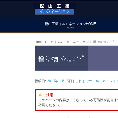
樫山工業イルミネーションHOME
Home
Home
›
これまでのイルミネーション
›
贈り物 ☆.｡.:*･ﾟ
贈り物 ☆.｡.:*･ﾟ
投稿日:
2010年11月15日
|
これまでのイルミネーショ
ご注意
このページの内容は古くなっている可能性がありま
確認ください。